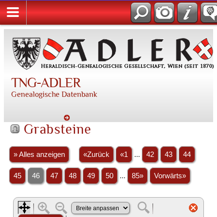
TNG-ADLER
Genealogische Datenbank
Grabsteine
» Alles anzeigen
«Zurück
«1
...
42
43
44
45
46
47
48
49
50
...
85»
Vorwärts»