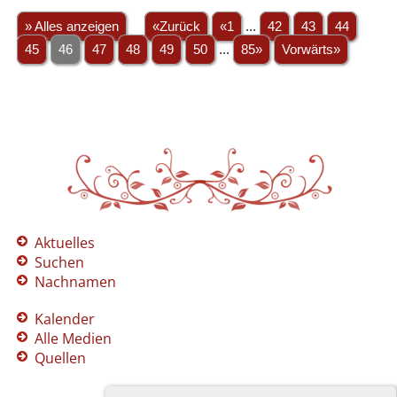
» Alles anzeigen
«Zurück
«1
...
42
43
44
45
46
47
48
49
50
...
85»
Vorwärts»
Aktuelles
Suchen
Nachnamen
Kalender
Alle Medien
Quellen