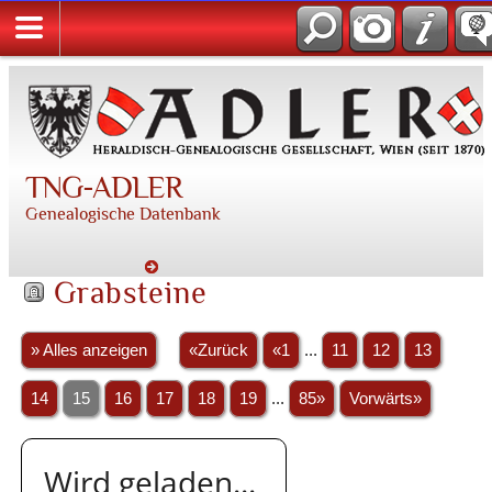
TNG-ADLER
Genealogische Datenbank
Grabsteine
» Alles anzeigen
«Zurück
«1
...
11
12
13
14
15
16
17
18
19
...
85»
Vorwärts»
Wird geladen...