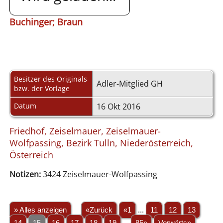
Buchinger; Braun
Besitzer des Originals
Adler-Mitglied GH
bzw. der Vorlage
Datum
16 Okt 2016
Friedhof, Zeiselmauer, Zeiselmauer-
Wolfpassing, Bezirk Tulln, Niederösterreich,
Österreich
Notizen:
3424 Zeiselmauer-Wolfpassing
» Alles anzeigen
«Zurück
«1
...
11
12
13
14
15
16
17
18
19
...
85»
Vorwärts»