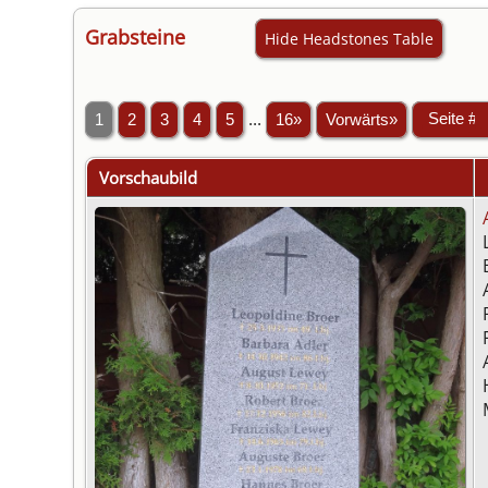
Grabsteine
Hide Headstones Table
1
2
3
4
5
...
16»
Vorwärts»
Vorschaubild