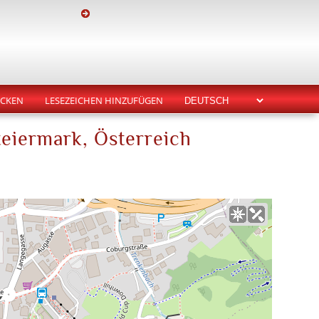
CKEN
LESEZEICHEN HINZUFÜGEN
teiermark, Österreich