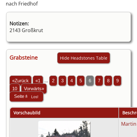
nach Friedhof
Notizen:
2143 Großkrut
Grabsteine
Hide Headstones Table
«Zurück
«1
...
2
3
4
5
6
7
8
9
10
Vorwärts»
Vorschaubild
Beschr
Martin