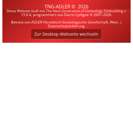
TNG-ADLER
©
2026
Diese Website läuft mit
The Next Generation of Genealogy Sitebuilding
v.
15.0.4, programmiert von Darrin Lythgoe © 2001-2026.
Betreut von
ADLER Heraldisch-Genealogische Gesellschaft, Wien
. |
Datenschutzerklärung
.
Zur Desktop-Webseite wechseln