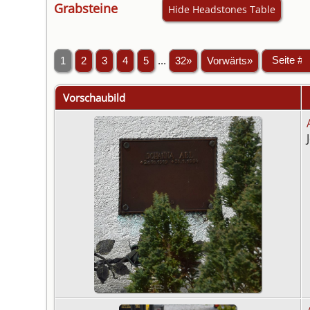
Grabsteine
Hide Headstones Table
1
2
3
4
5
...
32»
Vorwärts»
Vorschaubild