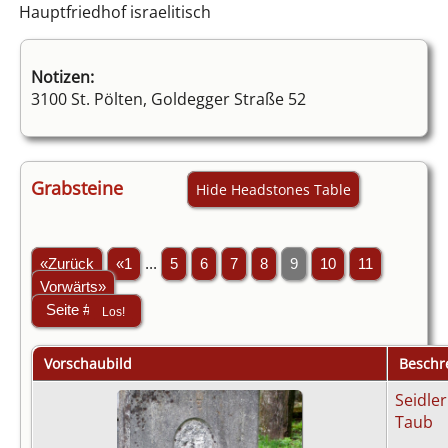
Hauptfriedhof israelitisch
Notizen:
3100 St. Pölten, Goldegger Straße 52
Grabsteine
Hide Headstones Table
«Zurück
«1
...
5
6
7
8
9
10
11
Vorwärts»
Vorschaubild
Beschr
Seidler
Taub