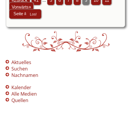
«Zurück
«1
...
5
6
7
8
9
10
11
Vorwärts»
Aktuelles
Suchen
Nachnamen
Kalender
Alle Medien
Quellen