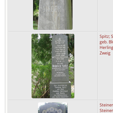
Spitz; 
geb. B
Herling
Zweig
Steiner
Steiner