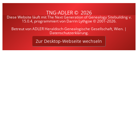
TNG-ADLER
©
2026
Diese Website läuft mit
The Next Generation of Genealogy Sitebuilding
v.
15.0.4, programmiert von Darrin Lythgoe © 2001-2026.
Betreut von
ADLER Heraldisch-Genealogische Gesellschaft, Wien
. |
Datenschutzerklärung
.
Zur Desktop-Webseite wechseln