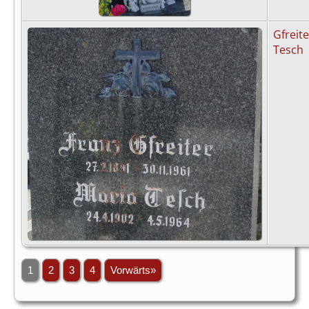
Gfreite
Tesch
1
2
3
4
Vorwärts»