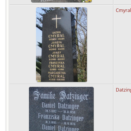
Cmyra
Datzin