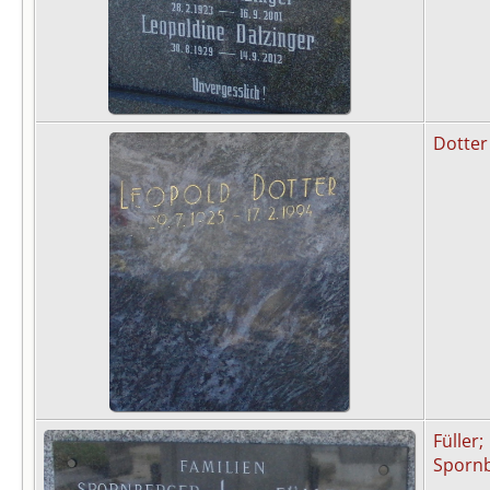
Dotter
Füller;
Sporn