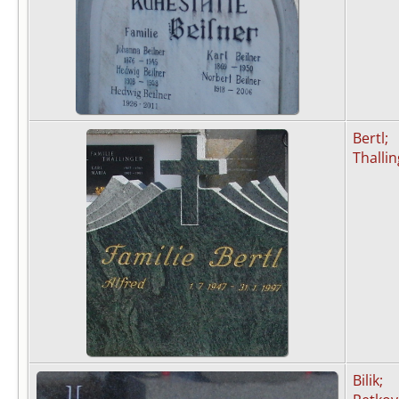
Bertl;
Thalli
Bilik;