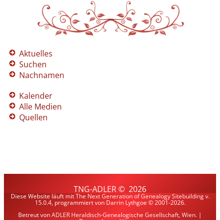
Aktuelles
Suchen
Nachnamen
Kalender
Alle Medien
Quellen
TNG-ADLER
©
2026
Diese Website läuft mit
The Next Generation of Genealogy Sitebuilding
v.
15.0.4, programmiert von Darrin Lythgoe © 2001-2026.
Betreut von
ADLER Heraldisch-Genealogische Gesellschaft, Wien
. |