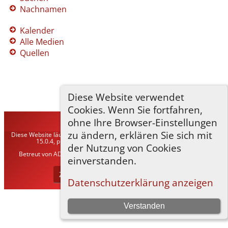
Nachnamen
Kalender
Alle Medien
Quellen
Diese Website verwendet
Cookies. Wenn Sie fortfahren,
ohne Ihre Browser-Einstellungen
TNG-ADLER
©
2026
zu ändern, erklären Sie sich mit
Diese Website läuft mit
The Next Generation of Genealogy Sitebuilding
v.
15.0.4, programmiert von Darrin Lythgoe © 2001-2026.
der Nutzung von Cookies
Betreut von
ADLER Heraldisch-Genealogische Gesellschaft, Wien
. |
einverstanden.
Datenschutzerklärung
.
Zur Desktop-Webseite wechseln
Datenschutzerklärung anzeigen
Verstanden