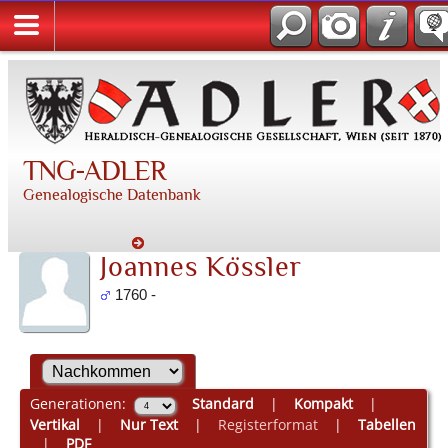
TNG-ADLER
Genealogische Datenbank
Joannes Kössler
1760 -
Generationen:
Standard
|
Kompakt
|
Vertikal
|
Nur Text
|
Registerformat
|
Tabellen
|
PDF