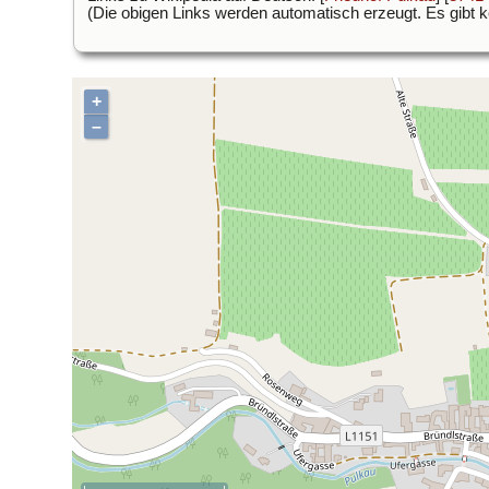
(Die obigen Links werden automatisch erzeugt. Es gibt kei
+
–