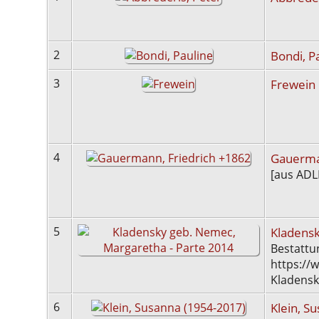
2
Bondi, P
3
Frewein
4
Gauerma
[aus ADL
5
Kladensk
Bestattu
https://
Kladensk
6
Klein, S