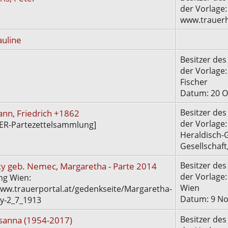
der Vorlage:
www.trauerhi
auline
Besitzer des
der Vorlage:
Fischer
Datum: 20 O
nn, Friedrich +1862
Besitzer des
der Vorlage
ER-Partezettelsammlung]
Heraldisch-
Gesellschaft
y geb. Nemec, Margaretha - Parte 2014
Besitzer des
der Vorlage:
ng Wien:
Wien
www.trauerportal.at/gedenkseite/Margaretha-
Datum: 9 No
y-2_7_1913
usanna (1954-2017)
Besitzer des