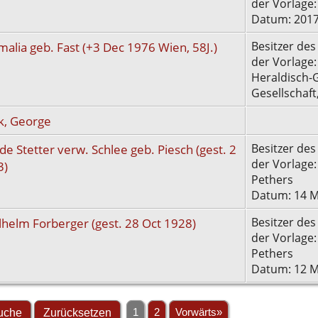
der Vorlage:
Datum: 201
malia geb. Fast (+3 Dec 1976 Wien, 58J.)
Besitzer des
der Vorlage
Heraldisch-
Gesellschaft
, George
lde Stetter verw. Schlee geb. Piesch (gest. 2
Besitzer des
der Vorlage
3)
Pethers
Datum: 14 M
lhelm Forberger (gest. 28 Oct 1928)
Besitzer des
der Vorlage
Pethers
Datum: 12 M
1
2
Vorwärts»