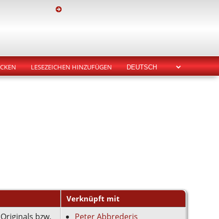
CKEN
LESEZEICHEN HINZUFÜGEN
Verknüpft mit
 Originals bzw.
Peter Abbrederis