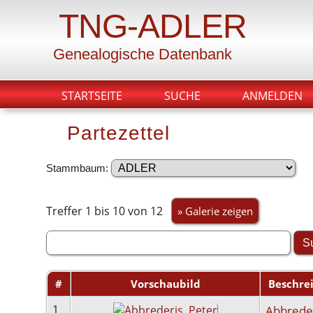
TNG-ADLER
Genealogische Datenbank
STARTSEITE
SUCHE
ANMELDEN
Partezettel
Stammbaum:
Treffer 1 bis 10 von 12
» Galerie zeigen
#
Vorschaubild
Beschre
1
Abbreder