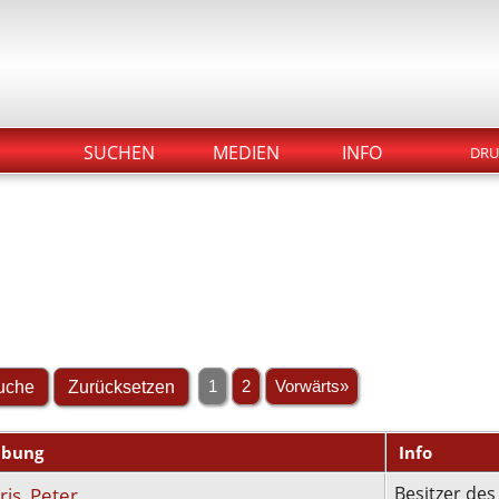
SUCHEN
MEDIEN
INFO
DRU
1
2
Vorwärts»
ibung
Info
is, Peter
Besitzer des