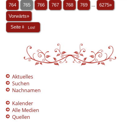
764
765
766
767
768
769
...
6275»
Vorwärts»
Aktuelles
Suchen
Nachnamen
Kalender
Alle Medien
Quellen