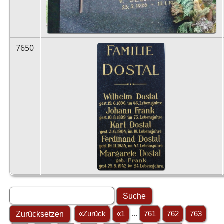
7650
«Zurück
«1
...
761
762
763