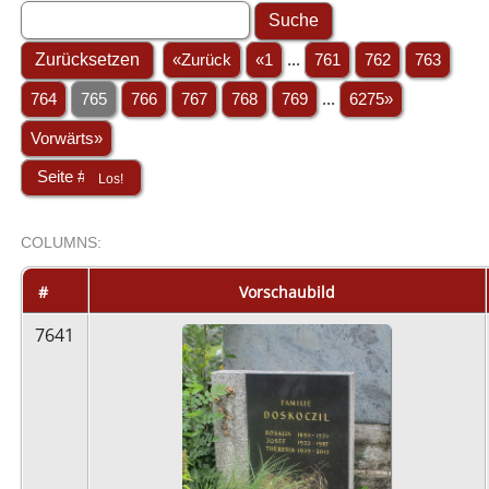
«Zurück
«1
...
761
762
763
764
765
766
767
768
769
...
6275»
Vorwärts»
COL
UMN
S:
STACK
#
Vorschaubild
7641