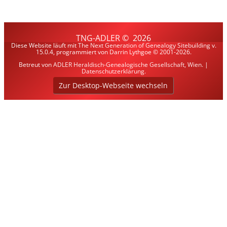
TNG-ADLER
©
2026
Diese Website läuft mit
The Next Generation of Genealogy Sitebuilding
v.
15.0.4, programmiert von Darrin Lythgoe © 2001-2026.
Betreut von
ADLER Heraldisch-Genealogische Gesellschaft, Wien
. |
Datenschutzerklärung
.
Zur Desktop-Webseite wechseln