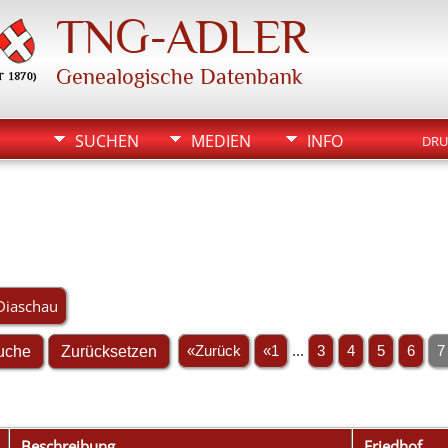
TNG-ADLER
Genealogische Datenbank
SUCHEN
MEDIEN
INFO
DRU
Diaschau
«Zurück
«1
...
3
4
5
6
7
Beschreibung
Friedhof