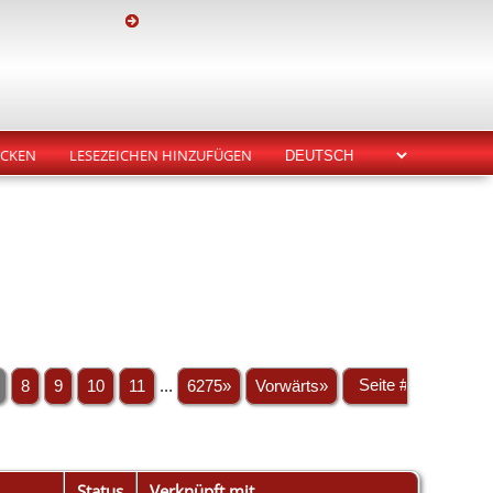
CKEN
LESEZEICHEN HINZUFÜGEN
8
9
10
11
...
6275»
Vorwärts»
Status
Verknüpft mit