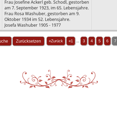
Frau Josefine Ackerl geb. Schodl, gestorben
am 7. September 1923, im 65. Lebensjahre.
Frau Rosa Washuber, gestorben am 9.
Oktober 1934 im 52. Lebensjahre.
Josefa Washuber 1905 - 1977
«Zurück
«1
...
3
4
5
6
7