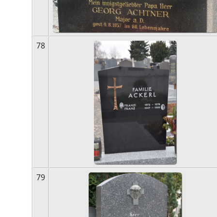
78
79