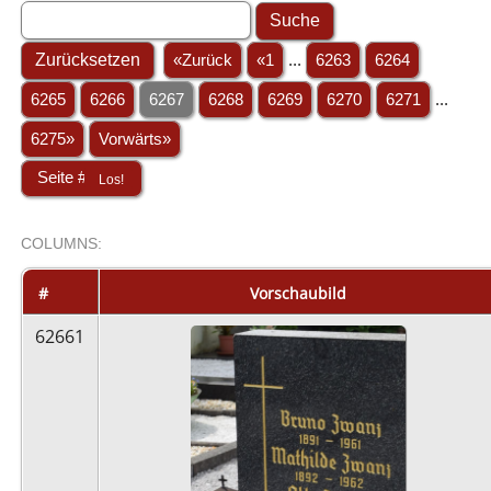
«Zurück
«1
...
6263
6264
6265
6266
6267
6268
6269
6270
6271
...
6275»
Vorwärts»
COL
UMN
S:
STACK
#
Vorschaubild
62661