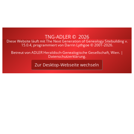
TNG-ADLER
©
2026
Diese Website läuft mit
The Next Generation of Genealogy Sitebuilding
v.
15.0.4, programmiert von Darrin Lythgoe © 2001-2026.
Betreut von
ADLER Heraldisch-Genealogische Gesellschaft, Wien
. |
Datenschutzerklärung
.
Zur Desktop-Webseite wechseln