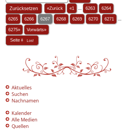
«Zurück
«1
...
6263
6264
6265
6266
6267
6268
6269
6270
6271
...
6275»
Vorwärts»
Aktuelles
Suchen
Nachnamen
Kalender
Alle Medien
Quellen