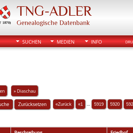
TNG-ADLER
Genealogische Datenbank
SUCHEN
MEDIEN
INFO
DRU
gen
» Diaschau
«Zurück
«1
...
5919
5920
59
Beschreibung
Friedhof