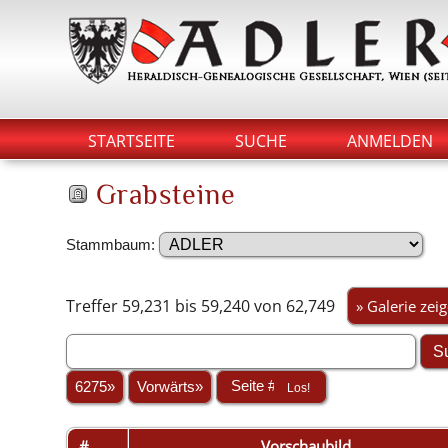
STARTSEITE
SUCHE
ANMELDEN
Grabsteine
Stammbaum:
Treffer 59,231 bis 59,240 von 62,749
» Galerie zei
6275»
Vorwärts»
#
Vorschaubild