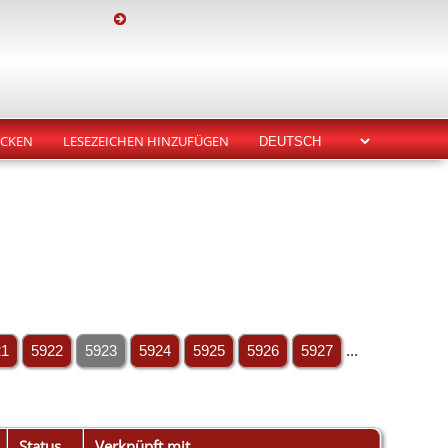
CKEN
LESEZEICHEN HINZUFÜGEN
21
5922
5923
5924
5925
5926
5927
...
Status
Verknüpft mit