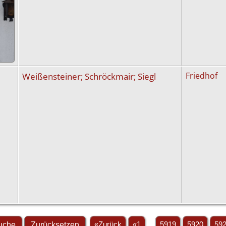
Weißensteiner; Schröckmair; Siegl
Friedhof
«Zurück
«1
...
5919
5920
59