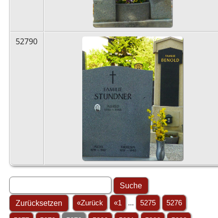
52790
«Zurück
«1
...
5275
5276