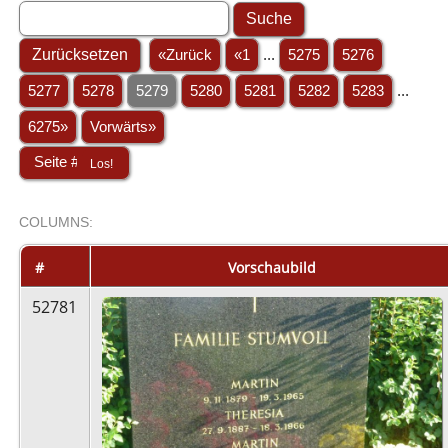
«Zurück
«1
...
5275
5276
5277
5278
5279
5280
5281
5282
5283
...
6275»
Vorwärts»
COL
UMN
S:
STACK
#
Vorschaubild
52781