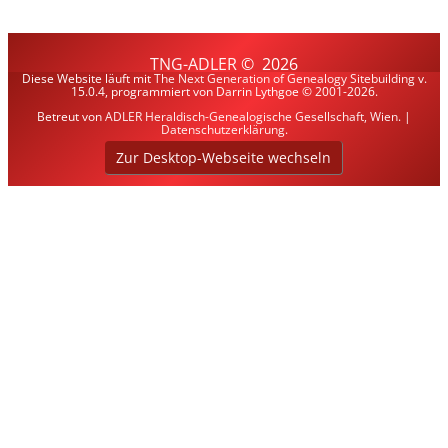
TNG-ADLER
©
2026
Diese Website läuft mit
The Next Generation of Genealogy Sitebuilding
v.
15.0.4, programmiert von Darrin Lythgoe © 2001-2026.
Betreut von
ADLER Heraldisch-Genealogische Gesellschaft, Wien
. |
Datenschutzerklärung
.
Zur Desktop-Webseite wechseln