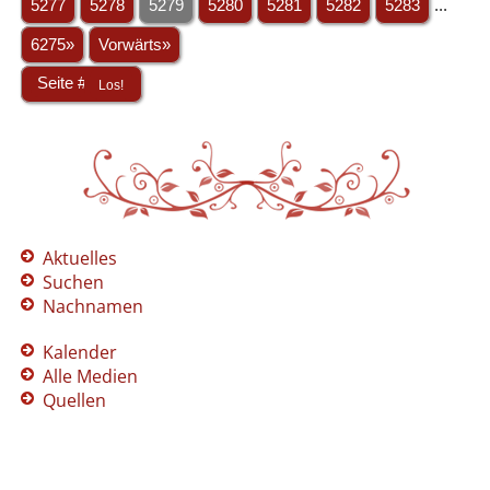
5277
5278
5279
5280
5281
5282
5283
...
6275»
Vorwärts»
Aktuelles
Suchen
Nachnamen
Kalender
Alle Medien
Quellen