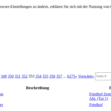
owser-Einstellungen zu ändern, erklären Sie sich mit der Nutzung von 
.
349
350
351
352
353
354
355
356
357
...
6275»
Vorwärts»
Beschreibung
F
um
Friedhof Zentr
Abt. (Tor 1)
er
Friedhof