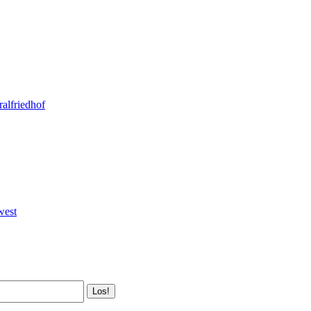
ralfriedhof
west