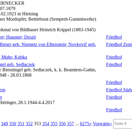
 BIRNECKER
.07.1879
7.02.1923 in Hietzing
ches Mordopfer, Betriebsrat (Semperit-Gummiwerke)
kmal von Bildhauer Heinrich Krippel (1883-1945)
er; Hausner; Deszö
Friedhof
 Birner geb. Niemetz von Elbenstein; Novkovič geb.
Friedhof Zent
; Muhs; Kubka
Friedhof
ngel geb. Sedlaczek
Friedhof
e Birnstingel geb. Sedlaczek, k. k. Beamtens-Gattin,
848 - 28.03.1868
Friedhof
ern
Friedhof Süd
er
Friedhof
Birringer, 28.1.1944-4.4.2017
Friedhof
.
349
350
351
352
353
354
355
356
357
...
6275»
Vorwärts»