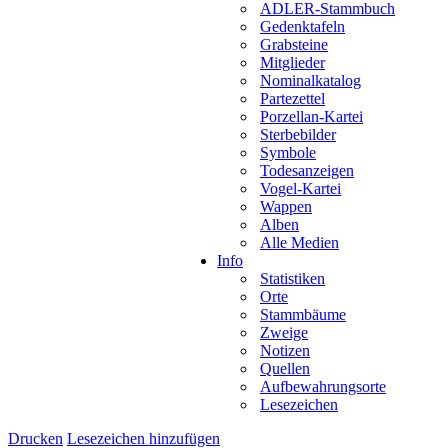
ADLER-Stammbuch
Gedenktafeln
Grabsteine
Mitglieder
Nominalkatalog
Partezettel
Porzellan-Kartei
Sterbebilder
Symbole
Todesanzeigen
Vogel-Kartei
Wappen
Alben
Alle Medien
Info
Statistiken
Orte
Stammbäume
Zweige
Notizen
Quellen
Aufbewahrungsorte
Lesezeichen
Drucken
Lesezeichen hinzufügen