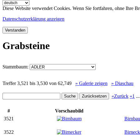
Diese Website verwendet Cookies. Wenn Sie fortfahren, ohne Ihre Br
Datenschutzerklärung anzeigen
Verstanden
Grabsteine
Stammbaum:
Treffer 3,521 bis 3,530 von 62,749
» Galerie zeigen
» Diaschau
«Zurück
«1
..
#
Vorschaubild
3521
Birnba
3522
Birneck