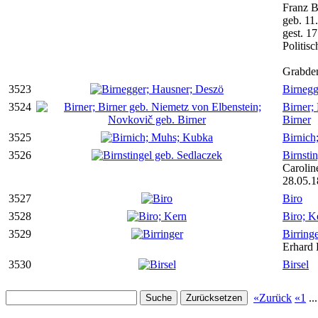
Franz
geb. 11
gest. 1
Politis
Grabden
3523
Birnegg
3524
Birner;
Birner
3525
Birnich
3526
Birnsti
Carolin
28.05.1
3527
Biro
3528
Biro; K
3529
Birring
Erhard 
3530
Birsel
«Zurück
«1
..