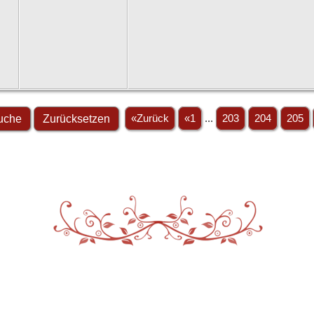
«Zurück
«1
...
203
204
205