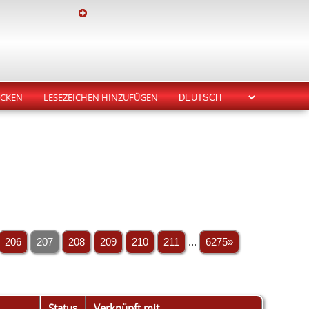
CKEN
LESEZEICHEN HINZUFÜGEN
206
207
208
209
210
211
...
6275»
Status
Verknüpft mit