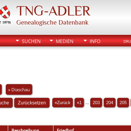
TNG-ADLER
Genealogische Datenbank
SUCHEN
MEDIEN
INFO
DRU
» Diaschau
«Zurück
«1
...
203
204
205
Beschreibung
Friedhof