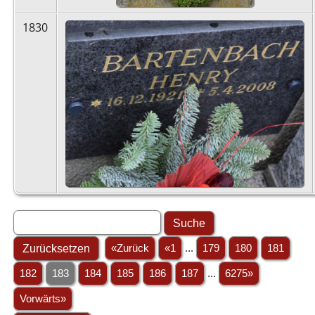
1830
«Zurück
«1
...
179
180
181
182
183
184
185
186
187
...
6275»
Vorwärts»