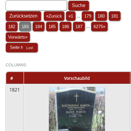
«Zurück
«1
...
179
180
181
182
183
184
185
186
187
...
6275»
Vorwärts»
COL
UMN
S:
STACK
#
Vorschaubild
1821