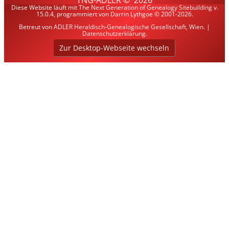
TNG-ADLER
©
2026
Diese Website läuft mit
The Next Generation of Genealogy Sitebuilding
v.
15.0.4, programmiert von Darrin Lythgoe © 2001-2026.
Betreut von
ADLER Heraldisch-Genealogische Gesellschaft, Wien
. |
Datenschutzerklärung
.
Zur Desktop-Webseite wechseln