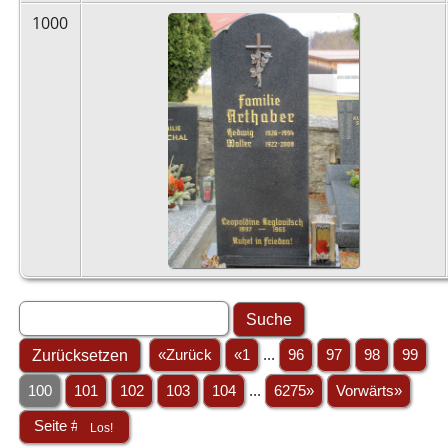
1000
«Zurück
«1
...
96
97
98
99
100
101
102
103
104
...
6275»
Vorwärts»