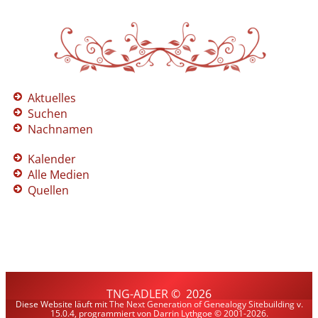
Aktuelles
Suchen
Nachnamen
Kalender
Alle Medien
Quellen
TNG-ADLER
©
2026
Diese Website läuft mit
The Next Generation of Genealogy Sitebuilding
v.
15.0.4, programmiert von Darrin Lythgoe © 2001-2026.