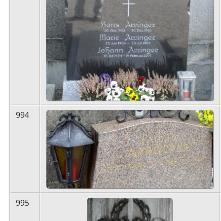
994
995