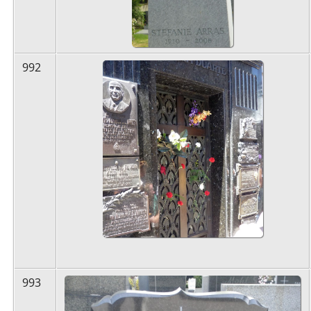
992
993