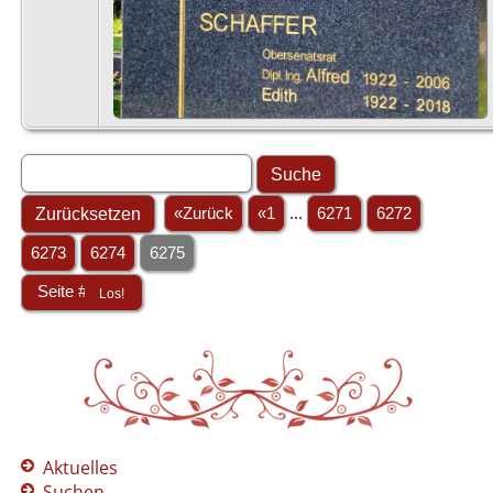
«Zurück
«1
...
6271
6272
6273
6274
6275
Aktuelles
Suchen