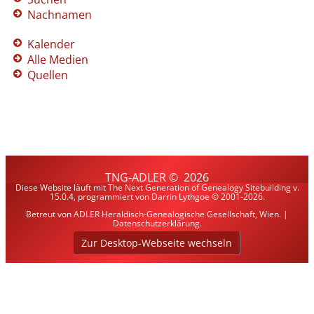
Nachnamen
Kalender
Alle Medien
Quellen
TNG-ADLER
©
2026
Diese Website läuft mit
The Next Generation of Genealogy Sitebuilding
v.
15.0.4, programmiert von Darrin Lythgoe © 2001-2026.
Betreut von
ADLER Heraldisch-Genealogische Gesellschaft, Wien
. |
Datenschutzerklärung
.
Zur Desktop-Webseite wechseln