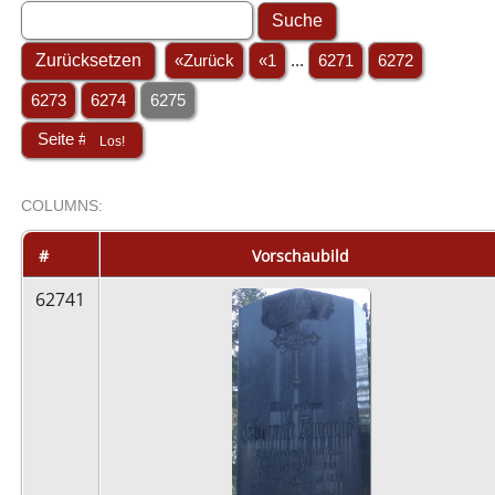
«Zurück
«1
...
6271
6272
6273
6274
6275
COL
UMN
S:
STACK
#
Vorschaubild
62741