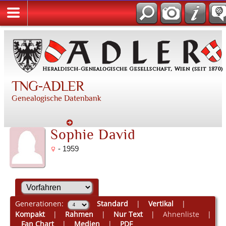
TNG-ADLER
Genealogische Datenbank
Sophie David
- 1959
Generationen:
Standard
|
Vertikal
|
Kompakt
|
Rahmen
|
Nur Text
|
Ahnenliste
|
Fan Chart
|
Medien
|
PDF